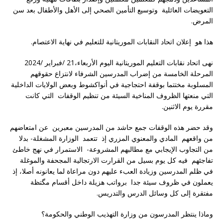
التعويضات العائلية وتوسيع التأمين الصحي إلى الأهل والأطفال بعد سن
المرض.
هذا هو إعلان اتحاد النقابات الموريتانية للتعليم في نهاية الاعتصام
.
نهى اتحاد نقابات التعليم الموريتانية اليوم الأربعاء،21 /فبراير /2024
المرحلة الخامسة من إضراب المدرسين الشرفاء لانتزاع حقوقهم
المسلوبة مختتما بوقفة احتجاجية في أنواكشوط وبعض الولايات الداخلية
التي منعتها الظروف المناخية السيئة من تنظيم الوقفات التي كانت
مقررة يوم الاثنين.
وقد حضر هذه الوقفات جمع حاشد من المدرسين معبرين عن امتعاضهم
من واقعهم المادي والمعنوي المزري إذ تتعمد الوزارة المشغلة- بدلا
من التجاوب الإيجابي مع مطالبهم المشروعة- الاستمرار في نهج خاطئ
تفاجئهم فيه كل يوم بسيل من القرارت الارتجالية المجحفة والموغلة
في ظلم المدرسين وزيادة العبء عليهم دون مراعاة لما يعانونه أصلا، إذ
يعملون في ظروف سيئة جدا برواتب هزيلة داخل أقسام مگتظة
مفتقرة إلى كل وسائل الدرس والتدريس.
وماذا ينتظر المدرسون من وزارة التهذيب الوطني والحكومة؟