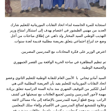
استجابة للمرة الخامسة لنداء اتحاد النقابات الموريتانية للتعليم شارك
العديد من مهنيي الطبشور في اعتصام يهدف إلى استنكار امتناع وزير
التهذيب الوطني السيد المختار ولد داهي عن إطلاق مباحثات من أجل
وضع حد لنزاع اجتماعي يتعلق بعريضة مطلبية قديمة لعدة سنوات.
اعترض الوزير على فكرة المحادثات مع المدرسين المضربين.
تم تنظيم المظاهرة في ساحة الحرية الواقعة بين القصر الجمهوري
والجمعية الوطنية.
السيد آمادو تيجاني با الأمين العام للنقابة الوطنية للتعليم الثانوي وعضو
اتحاد النقابات الموريتانية للتعلبم يفيد بأن العريضة المطلبية التي هي
أصل للكثير من التوقيف الشهري منذ بداية السنة الدراسية تتعلق بزيادة
مهمة لأجور المدرسين وتثمين لجميع العلاةات مع تسجيلها في كشف
الراتب ومنح قطع أرضية للمدرسين بالإضافة إلى بناء مساكن لائقة
وعلاوة للتشجيع لصالح المدرسين في الأقسام وإلغاء سلك المعلمين
المساعدين ودمجهم كمعلمين مكتملين وإصدار بطاقات مهنية ورفع